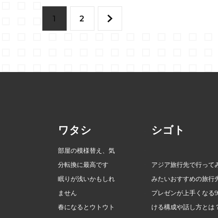
投
固
固
1
2
稿
定
定
の
ペ
ペ
ペ
ー
ー
ー
ジ
ジ
ワタシ
シゴト
ジ
部屋の模様替え、気
送
分転換に最高です
アジア旅行先で行って
り
眠りが浅いかもしれ
みたいおすすめの旅行
ません
プレゼンが上手くなる
春になるとウトウト
ける構成や話し方とは