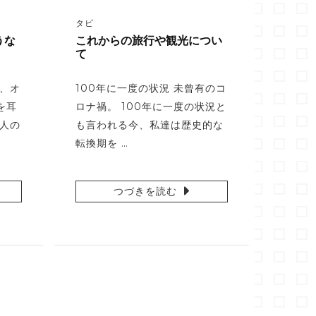
タビ
うな
これからの旅行や観光につい
て
近、オ
100年に一度の状況 未曾有のコ
を耳
ロナ禍。 100年に一度の状況と
、人の
も言われる今、私達は歴史的な
転換期を …
つづきを読む