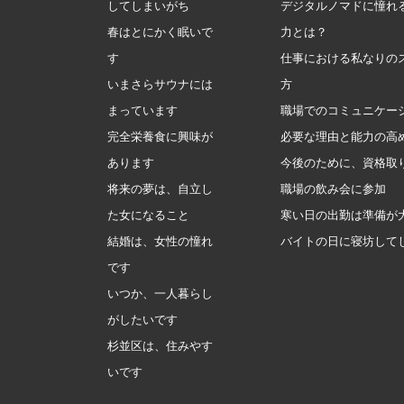
してしまいがち
デジタルノマドに憧れ
春はとにかく眠いで
力とは？
す
仕事における私なりの
いまさらサウナには
方
まっています
職場でのコミュニケー
完全栄養食に興味が
必要な理由と能力の高
あります
今後のために、資格取
将来の夢は、自立し
職場の飲み会に参加
た女になること
寒い日の出勤は準備が
結婚は、女性の憧れ
バイトの日に寝坊して
です
いつか、一人暮らし
がしたいです
杉並区は、住みやす
いです