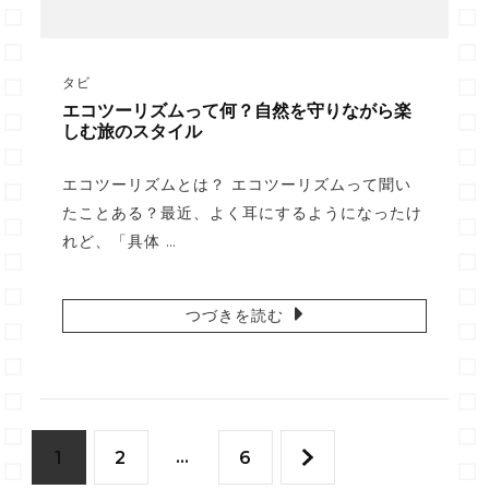
タビ
エコツーリズムって何？自然を守りながら楽
しむ旅のスタイル
エコツーリズムとは？ エコツーリズムって聞い
たことある？最近、よく耳にするようになったけ
れど、「具体 …
つづきを読む
投
固
固
…
固
1
2
6