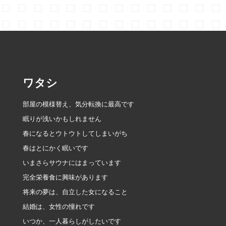
稿
定
定
定
の
ペ
ペ
ペ
ペ
ー
ー
ー
ー
ワタシ
ジ
ジ
ジ
ジ
部屋の模様替え、気分転換に最高です
眠りが浅いかもしれません
送
春になるとウトウトしてしまいがち
春はとにかく眠いです
り
いまさらサウナにはまっています
完全栄養食に興味があります
将来の夢は、自立した女になること
結婚は、女性の憧れです
いつか、一人暮らしがしたいです