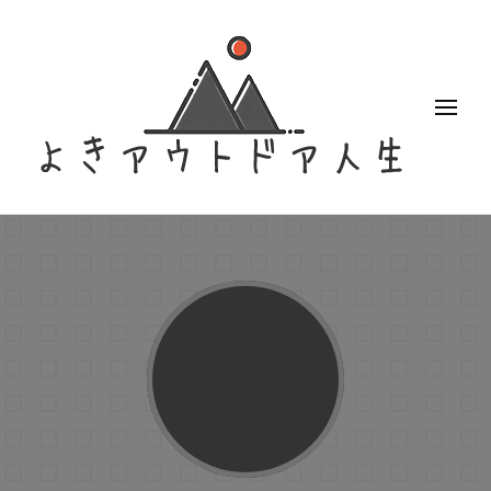
よきアウトドア人生
アクティブなアウトドア女子のブログ