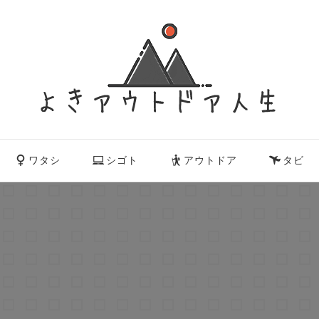
ワタシ
シゴト
アウトドア
タビ